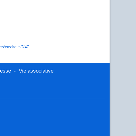
ers/vosdroits/N47
nesse
-
Vie associative