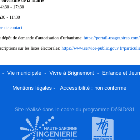
'ouverture de la Mairie
14h30 - 17h30
h30 - 11h30
e de contact
e dépôt de demande d'autorisation d'urbanisme:
https://portail-usager.sirap.com/
scriptions sur les listes électorales:
https://www.service-public.gouv.fr/particuli
-
Vie municipale
-
Vivre à Brignemont
-
Enfance et Jeu
Mentions légales
-
Accessibilité : non conforme
Site réalisé dans le cadre du programme DéSIDé31