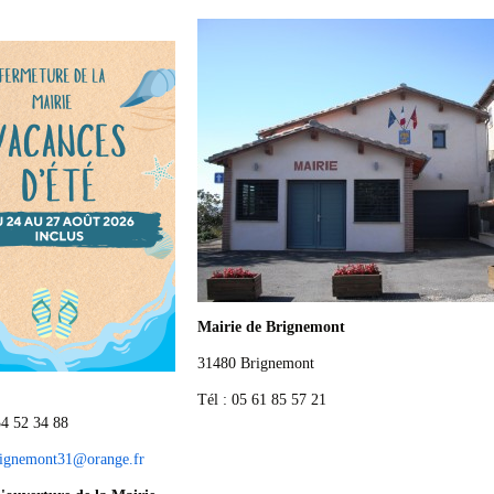
Mairie de Brignemont
31480 Brignemont
Tél : 05 61 85 57 21
34 52 34 88
rignemont31
@
orange.fr