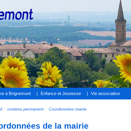
nemont
vre à Brignemont
Enfance et Jeunesse
Vie associative
il
contenu permanent
Coordonnées mairie
rdonnées de la mairie