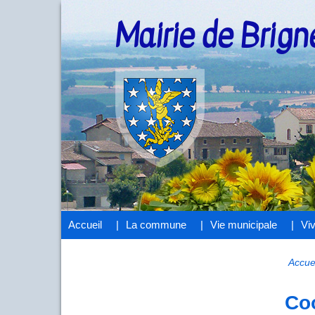
Mairie de Brig
Accueil
La commune
Vie municipale
Vi
Accue
Coo