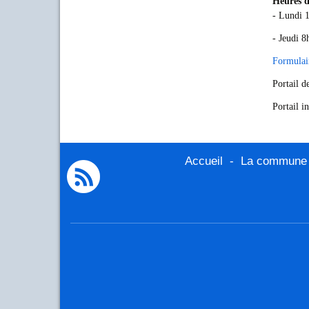
Heures d
- Lundi 
- Jeudi 8
Formulair
Portail d
Portail in
Accueil
-
La commune