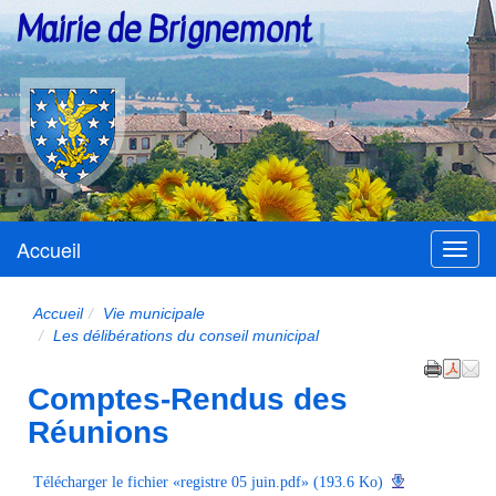
Mairie de Brignemont
Accueil
Menu
Accueil
Vie municipale
Les délibérations du conseil municipal
Comptes-Rendus des
Réunions
Télécharger le fichier «registre 05 juin.pdf» (193.6 Ko)