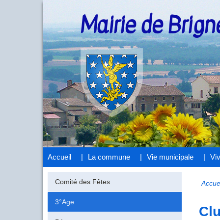
Mairie de Brig
Accueil
La commune
Vie municipale
Vi
Comité des Fêtes
Accue
3°Age
Cl