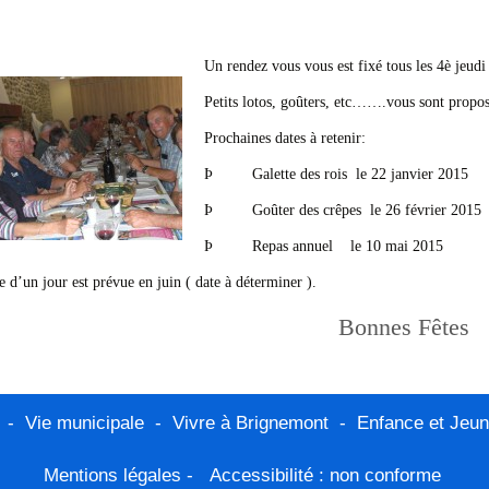
Un rendez vous vous est fixé tous les 4è jeudi 
Petits lotos, goûters, etc…….vous sont propos
Prochaines dates à retenir:
Þ Galette des rois le 22 janvier 2015
Þ Goûter des crêpes le 26 février 2015
Þ Repas annuel le 10 mai 2015
e d’un jour est prévue en juin ( date à déterminer ).
Bonnes Fêtes
-
Vie municipale
-
Vivre à Brignemont
-
Enfance et Jeu
Mentions légales
-
Accessibilité : non conforme