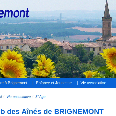
nemont
vre à Brignemont
Enfance et Jeunesse
Vie associative
il
Vie associative
3°Age
ub des Aînés de BRIGNEMONT