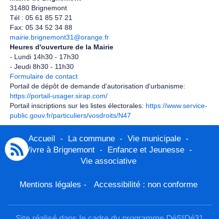
31480 Brignemont
Tél : 05 61 85 57 21
Fax: 05 34 52 34 88
mairie.brignemont31
@
orange.fr
Heures d'ouverture de la Mairie
- Lundi 14h30 - 17h30
- Jeudi 8h30 - 11h30
Formulaire de contact
Portail de dépôt de demande d'autorisation d'urbanisme:
https://portail-usager.sirap.com/
Portail inscriptions sur les listes électorales:
https://www.service-
public.gouv.fr/particuliers/vosdroits/N47
Accueil
-
La commune
-
Vie municipale
-
Vivre à Brignemont
-
Enfance et Jeunesse
-
Vie associative
Mentions légales
-
Accessibilité : non conforme
Site réalisé dans le cadre du programme DéSIDé31