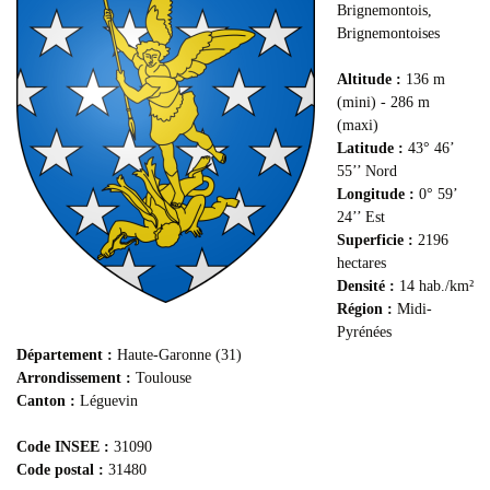
Brignemontois,
Brignemontoises
Altitude :
136 m
(mini) - 286 m
(maxi)
Latitude :
43° 46’
55’’ Nord
Longitude :
0° 59’
24’’ Est
Superficie :
2196
hectares
Densité :
14 hab./km²
Région :
Midi-
Pyrénées
Département :
Haute-Garonne (31)
Arrondissement :
Toulouse
Canton :
Léguevin
Code INSEE :
31090
Code postal :
31480