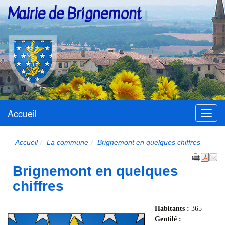
Mairie de Brignemont
Accueil
Menu
Accueil
La commune
Brignemont en quelques chiffres
Brignemont en quelques
chiffres
Habitants :
365
Gentilé :